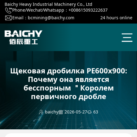
Baichy Heavy Industrial Machinery Co., Ltd
Phone/Wechat/Whatsapp：+008615093222637
Email：
bcmining@baichy.com
24 hours online
Щековая дробилка PE600x900:
Почему она является
бесспорным ＂Королем
первичного дробле
baichy
2026-05-27
63