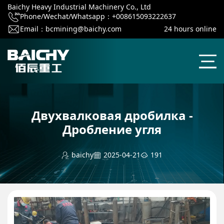
Baichy Heavy Industrial Machinery Co., Ltd
Phone/Wechat/Whatsapp：+008615093222637
Email：
bcmining@baichy.com
24 hours online
Двухвалковая дробилка -
Дробление угля
baichy
2025-04-21
191