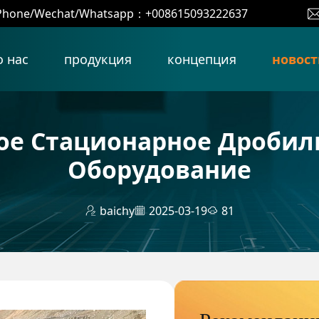
Phone/Wechat/Whatsapp：+008615093222637
о нас
продукция
концепция
новост
ое Стационарное Дробил
Оборудование
baichy
2025-03-19
81