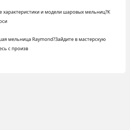
е характеристики и модели шаровых мельниц?К
оси
шая мельница Raymond?Зайдите в мастерскую
есь с произв