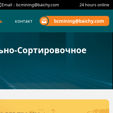
Email：
bcmining@baichy.com
24 hours online
ь
контакт
bcmining@baichy.com
ьно-Сортировочное