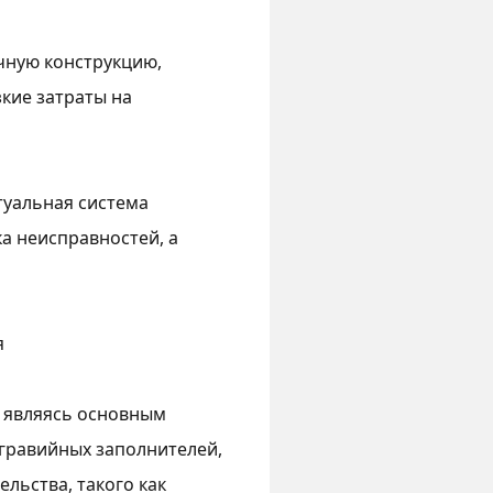
чную конструкцию,
зкие затраты на
туальная система
а неисправностей, а
я
 являясь основным
гравийных заполнителей,
льства, такого как