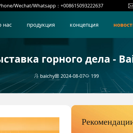
Phone/Wechat/Whatsapp：+008615093222637
о нас
продукция
концепция
новост
ставка горного дела - Ba
baichy
2024-08-07
199
Рекомендации