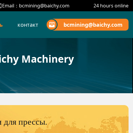
Email：
bcmining@baichy.com
24 hours online
ь
контакт
bcmining@baichy.com
ichy Machinery
 для прессы.