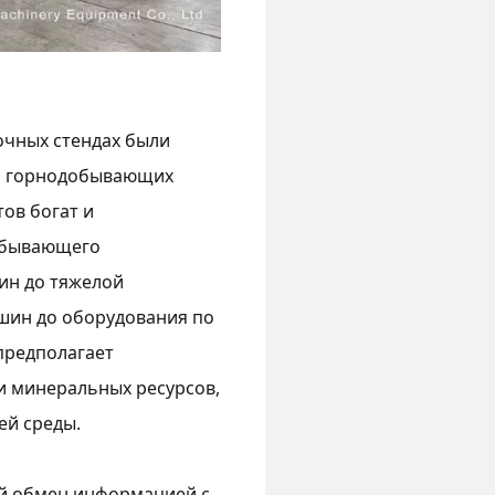
очных стендах были
ия горнодобывающих
ов богат и
добывающего
ин до тяжелой
шин до оборудования по
 предполагает
и минеральных ресурсов,
ей среды.
й обмен информацией с