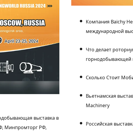
Компания Baichy He
международной выс
Что делает роторн
горнодобывающей
Сколько Стоит Моб
Вьетнамская выста
Machinery
нодобывающая выставка в
Российская выставка
Ф, Минпромторг РФ,