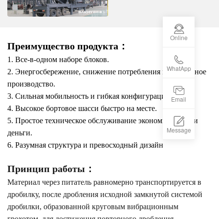
Online
Преимущество продукта：
1. Все-в-одном наборе блоков.
WhatApp
2. Энергосбережение, снижение потребления и стабильное
производство.
3. Сильная мобильность и гибкая конфигурация
Email
4. Высокое бортовое шасси быстро на месте.
5. Простое техническое обслуживание экономит время и
Message
деньги.
6. Разумная структура и превосходный дизайн
Принцип работы：
Материал через питатель равномерно транспортируется в
дробилку, после дробления исходной замкнутой системой
дробилки, образованной круговым вибрационным
грохотом, для достижения повторного дробления