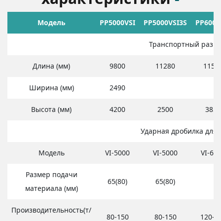
Модель
PP5000VSI
PP5000VSI3S
PP6000
Транспортный разме
Длина (мм)
9800
11280
1150
Ширина (мм)
2490
Высота (мм)
4200
2500
3850
Ударная дробилка для 
Модель
VI-5000
VI-5000
VI-60
Размер подачи
65(80)
65(80)
материала (мм)
Производительность(т/
80-150
80-150
120-2